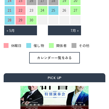
14
15
16
17
18
19
20
21
22
23
24
25
26
27
28
29
30
« 5月
7月 »
休館日
催し物
関係者
その他
カレンダー一覧をみる
PICK UP