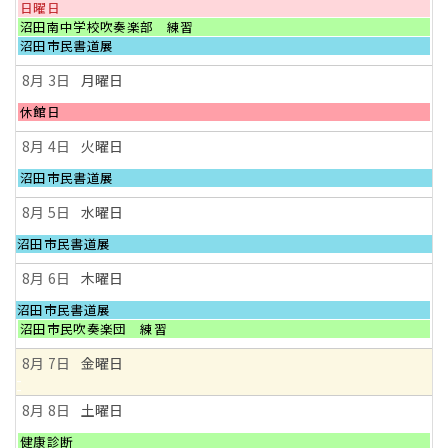
月
日
日曜日
1st
曜
日
沼田南中学校吹奏楽部 練習
2026
日,
曜
日
沼田市民書道展
8
日,
曜
月
8
日,
8月 3
月曜日
2nd
月
8
2026
2nd
月
月
休館日
2026
2nd
曜
2026
日,
8月 4
火曜日
8
月
火
沼田市民書道展
3rd
曜
2026
日,
8月 5
水曜日
8
月
火
沼田市民書道展
4th
曜
2026
日,
8月 6
木曜日
8
月
火
沼田市民書道展
4th
曜
木
沼田市民吹奏楽団 練習
2026
日,
曜
8
日,
8月 7
金曜日
月
8
4th
月
2026
6th
8月 8
土曜日
2026
土
健康診断