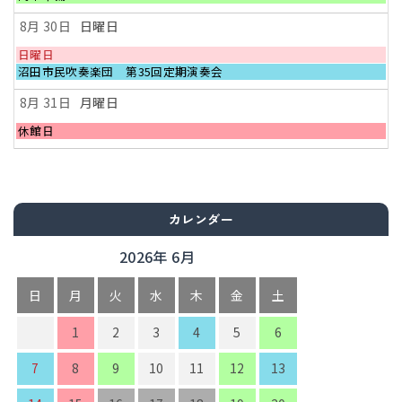
8
日,
曜
月
8
日,
8月 30
日曜日
29th
月
8
2026
29th
月
日
日曜日
2026
29th
曜
日
沼田市民吹奏楽団 第35回定期演奏会
2026
日,
曜
8
日,
8月 31
月曜日
月
8
30th
月
月
休館日
2026
30th
曜
2026
日,
8
月
31st
2026
カレンダー
2026年 6月
日
月
火
水
木
金
土
1
2
3
4
5
6
7
8
9
10
11
12
13