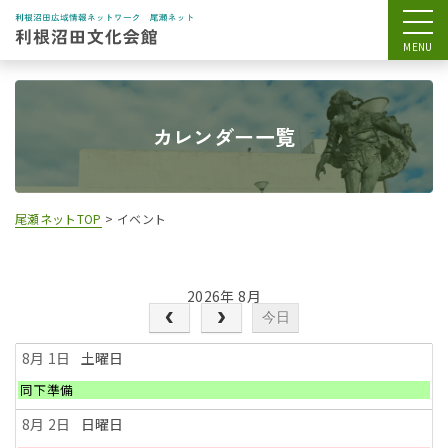
カレンダー一覧
尾瀬ネットTOP
>
イベント
2026年 8月
今日
8月 1
土曜日
土
同下準備
曜
日,
8月 2
日曜日
8