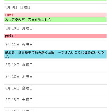
曜
日,
8月 9
日曜日
8
月
日
日曜日
8th
曜
日
あべ音楽教室 音楽を楽しむ会
2026
日,
曜
8
日,
8月 10
月曜日
月
8
9th
月
月
休館日
2026
9th
曜
2026
日,
8月 11
火曜日
8
月
火
講演会「世界基準で読み解く沼田 －なぜ人はここに住み続けたの
10th
曜
か」
2026
日,
8
8月 12
水曜日
月
11th
2026
8月 13
木曜日
8月 14
金曜日
8月 15
土曜日