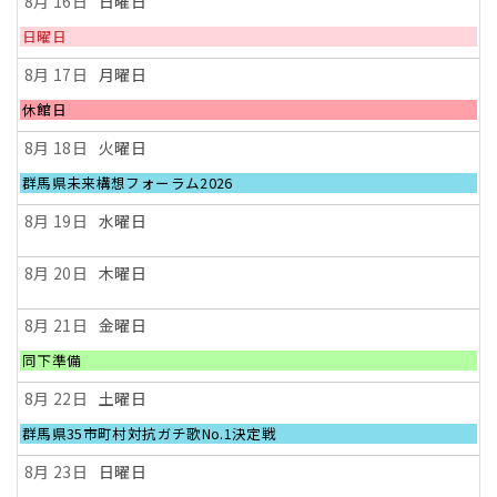
8月 16
日曜日
日
日曜日
曜
日,
8月 17
月曜日
8
月
月
休館日
16th
曜
2026
日,
8月 18
火曜日
8
月
火
群馬県未来構想フォーラム2026
17th
曜
2026
日,
8月 19
水曜日
8
月
18th
8月 20
木曜日
2026
8月 21
金曜日
金
同下準備
曜
日,
8月 22
土曜日
8
月
土
群馬県35市町村対抗ガチ歌No.1決定戦
21st
曜
2026
日,
8月 23
日曜日
8