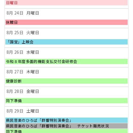
月
日
日曜日
22nd
曜
2026
日,
8月 24
月曜日
8
月
月
休館日
23rd
曜
2026
日,
8月 25
火曜日
8
月
火
「国宝」上映会
24th
曜
2026
日,
8月 26
水曜日
8
月
水
令和８年度多面的機能支払交付金研修会
25th
曜
2026
日,
8月 27
木曜日
8
月
木
健康診断
26th
曜
2026
日,
8月 28
金曜日
8
月
金
同下準備
27th
曜
2026
日,
8月 29
土曜日
8
月
土
県民音楽のひろば「群響特別演奏会」
28th
曜
土
県民音楽のひろば「群響特別演奏会」 チケット販売状況
2026
日,
曜
土
同下準備