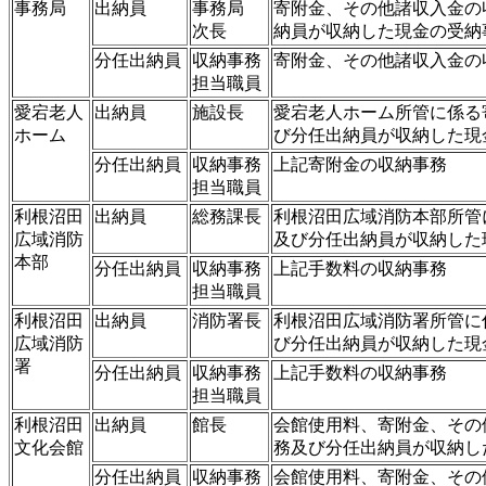
事務局
出納員
事務局
寄附金、その他諸収入金の
次長
納員が収納した現金の受納
分任出納員
収納事務
寄附金、その他諸収入金の
担当職員
愛宕老人
出納員
施設長
愛宕老人ホーム所管に係る
ホーム
び分任出納員が収納した現
分任出納員
収納事務
上記寄附金の収納事務
担当職員
利根沼田
出納員
総務課長
利根沼田広域消防本部所管
広域消防
及び分任出納員が収納した
本部
分任出納員
収納事務
上記手数料の収納事務
担当職員
利根沼田
出納員
消防署長
利根沼田広域消防署所管に
広域消防
び分任出納員が収納した現
署
分任出納員
収納事務
上記手数料の収納事務
担当職員
利根沼田
出納員
館長
会館使用料、寄附金、その
文化会館
務及び分任出納員が収納し
分任出納員
収納事務
会館使用料、寄附金、その