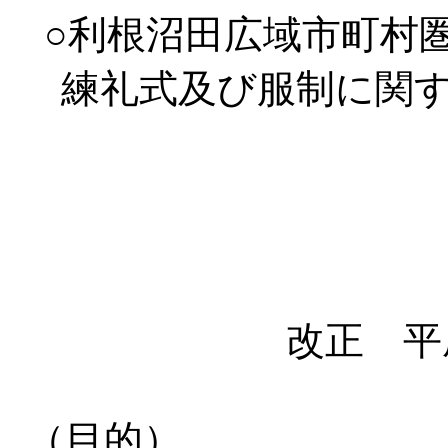
○利根沼田広域市町村
練礼式及び服制に関
改正 平
（目的）