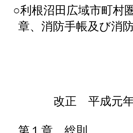
○利根沼田広域市町村
章、消防手帳及び消
改正 平成元年
第１章 総則