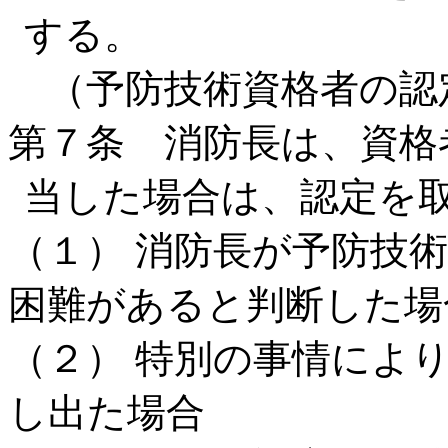
する。
（予防技術資格者の認
第７条 消防長は、資格
当した場合は、認定を
（１） 消防長が予防技
困難があると判断した場
（２） 特別の事情によ
し出た場合