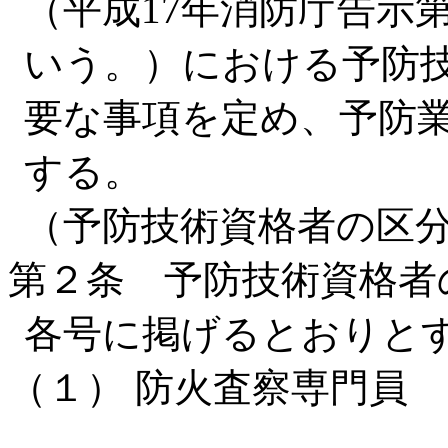
（平成17年消防庁告示
いう。）における予防
要な事項を定め、予防
する。
（予防技術資格者の区
第２条 予防技術資格者
各号に掲げるとおりと
（１） 防火査察専門員