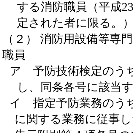
する消防職員（平成2
定された者に限る。
（２） 消防用設備等専
職員
ア 予防技術検定のう
し、同条各号に該当
イ 指定予防業務のう
に関する業務に従事し