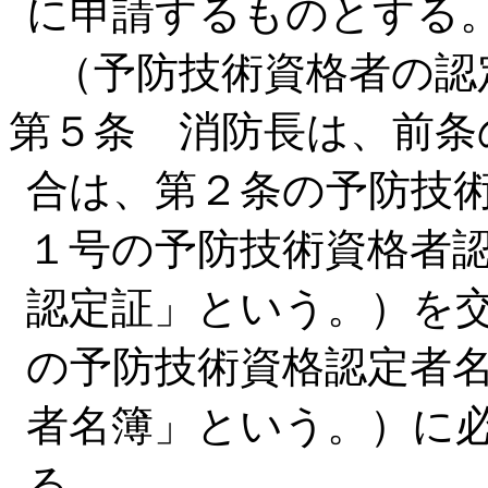
に申請するものとする
（予防技術資格者の認
第５条 消防長は、前条
合は、第２条の予防技
１号の予防技術資格者
認定証」という。）を
の予防技術資格認定者
者名簿」という。）に
る。