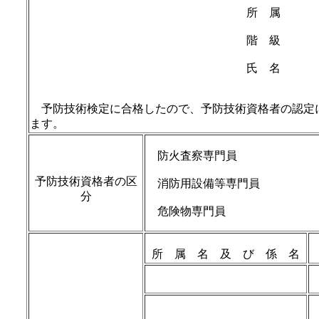
所 属
階 級
氏 名
予防技術検定に合格したので、予防技術資格者の認定
ます。
防火査察専門員
予防技術資格者の区
消防用設備等専門員
分
危険物専門員
所 属 名 及 び 係 名