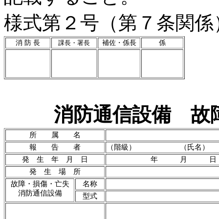
様式第２号（第７条関係
消 防 長
課長・署長
補佐・係長
係
消防通信設備 故
所 属 名
報 告 者
（階級） （氏名）
発 生 年 月 日
年 月 日 
発 生 場 所
故障・損傷・亡失
名称
消防通信設備
型式