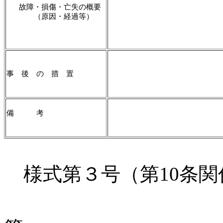
故障・損傷・亡失の概要
（原因・経過等）
事 後 の 措 置
備 考
様式第３号（第10条関
無 線 従