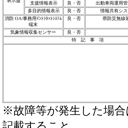
表示盤
支援情報表示
良・否
出動車両運用管
多目的情報表示
良・否
情報共有シス
消防 OA/事務用ｲﾝﾄﾗﾈｯﾄｼｽﾃﾑ
良・否
県防災無線
端末
気象情報収集センサー
良・否
特 記 事 項
※故障等が発生した場合
記載すること。