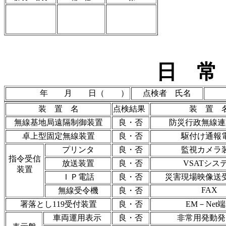
日 常
年 月 日（ ）
点検者 氏名
装 置 名
点検結果
装 置 
無線基地局遠隔制御装置
良・否
防災行政無線連
卓上型固定無線装置
良・否
駆付け通報
プリンタ
良・否
監視カメラ
指令受信
放送装置
良・否
VSATシス
装置
ＩＰ電話
良・否
災害現場映像送
FAX
無線受令機
良・否
署落とし119受付装置
良・否
EM－Net
車両運用表示
良・否
非常用発動発