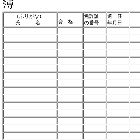
簿
（ふりがな）
免許証
選 任
資 格
業
氏 名
の番号
年月日