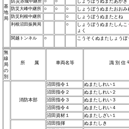
○
○
防災
しょうぼうぬまたあかぎ
赤城中継所
基
○
○
○
防災大峰中継所
しょうぼうぬまたおおみ
地
○
防災利根中継所
しょうぼうぬまたとね
局
○
利根沼田振興局
しょうぼうぬまたしんこ
ょく
○
関越トンネル
こうそくぬまたしょうぼ
無
線
所 属
車両名等
識 別 信 
局
の
別
沼田指令１
ぬまたしれい１
沼田指令２
ぬまたしれい２
消防本部
沼田指令３
ぬまたしれい３
沼田指令４
ぬまたしれい４
沼田資材１
ぬまたしざい１
沼田指揮
ぬまたしき