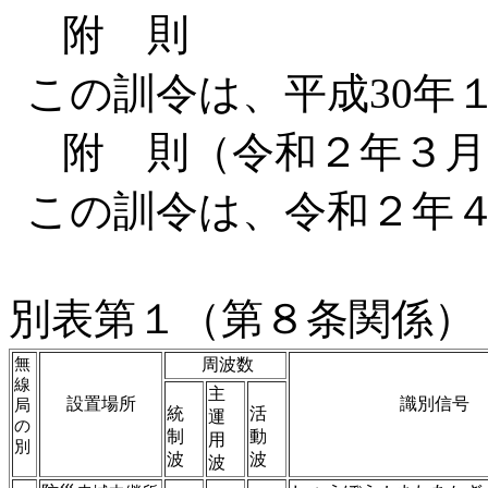
附 則
この訓令は、平成30年
附 則（令和２年３月
この訓令は、令和２年
別表第１（第８条関係）
無
周波数
線
主
設置場所
識別信号
局
統
活
運
の
制
動
用
別
波
波
波