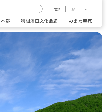
言語
防本部
利根沼田文化会館
ぬまた聖苑