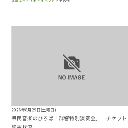
尾瀬ネットTOP
>
イベント
>
その他
2026年8月29日(土曜日)
県民音楽のひろば「群響特別演奏会」 チケット
販売状況