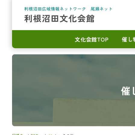
文化会館TOP
催し
催