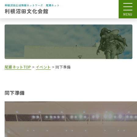
尾瀬ネットTOP
>
イベント
>
同下準備
同下準備