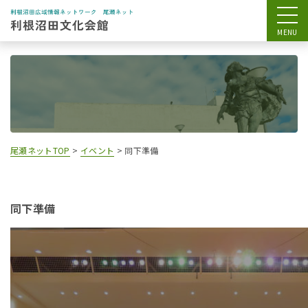
尾瀬ネットTOP
>
イベント
>
同下準備
同下準備