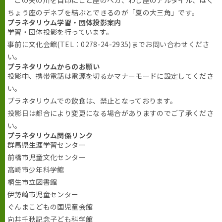
この天の川を目印にこと座のベガ、わし座のアルタイル、はく
ちょう座のデネブを結ぶとできるのが「夏の大三角」です。
プラネタリウム学習・団体投影案内
学習・団体投影を行っています。
事前に文化会館(TEL：0278-24-2935)までお問い合わせくださ
い。
プラネタリウムからのお願い
投影中、携帯電話は電源を切るかマナーモードに設定してくださ
い。
プラネタリウムでの飲食は、禁止となっております。
投影日は都合により変更になる場合がありますのでご了承くださ
い。
プラネタリウム関係リンク
群馬県生涯学習センター
前橋市児童文化センター
高崎市少年科学館
桐生市立図書館
伊勢崎市児童センター
ぐんまこどもの国児童会館
向井千秋記念子ども科学館