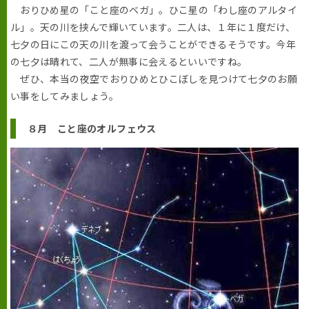
おりひめ星の「こと座のベガ」。ひこ星の「わし座のアルタイ
ル」。天の川を挟んで輝いています。二人は、１年に１度だけ、
七夕の日にこの天の川を渡って会うことができるそうです。今年
の七夕は晴れて、二人が無事に会えるといいですね。
ぜひ、本当の夜空でおりひめとひこぼしを見つけて七夕のお願
い事をしてみましょう。
８月 こと座のオルフェウス