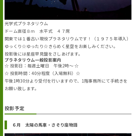
光学式プラネタリウム
ドーム直径８ｍ 水平式 ４７席
関東では１番古い現役プラネタリウムです！（１９７５年導入）
ゆっくり☆ゆったり☆きらめく星空をお楽しみください。
投影後には星座早見盤をさしあげます。
プラネタリウム一般投影案内
☆ 投影日：毎週土曜日 午後2時～ ☆
☆ 投影時間：40分程度（入場無料）☆
午後1時30分より受付を行いますので、1階事務所にて手続きを
お願い致します。
投影予定
６月 太陽の馬車・さそり座物語